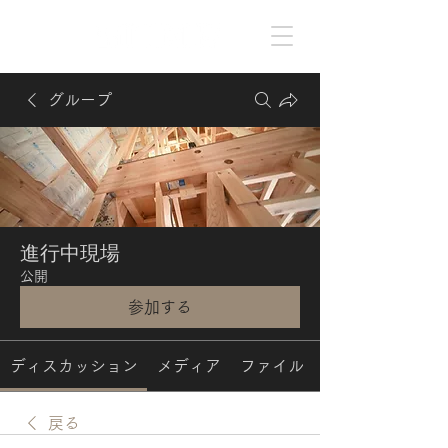
グループ
進行中現場
公開
参加する
ディスカッション
メディア
ファイル
戻る