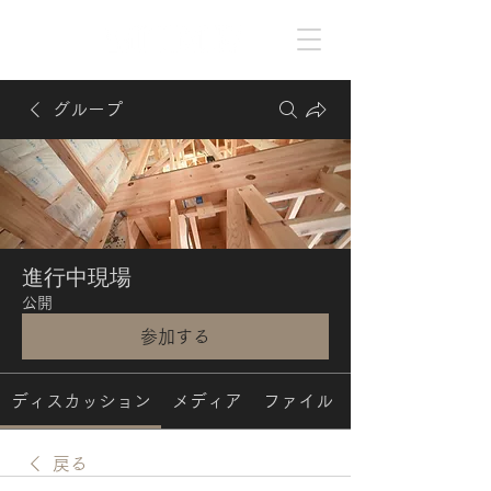
グループ
進行中現場
公開
参加する
ディスカッション
メディア
ファイル
戻る