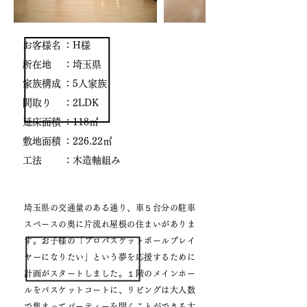
お客様名
：H様
所在地
：埼玉県
​家族構成
：5人家族
間取り
：2LDK
延床面積
：118㎡
敷地面積
：226.22㎡
​工法
：木造軸組み
埼玉県の交通量のある通り、車５台分の駐車
スペースの奥に片流れ屋根の住まいがありま
す。お子様の「プロバスケットポールプレイ
ヤーになりたい」という夢を応援するために
計画がスタートしました。１階のメインホー
ルをバスケットコートに、リビングは大人数
で集まってパーティーを開くことができる大