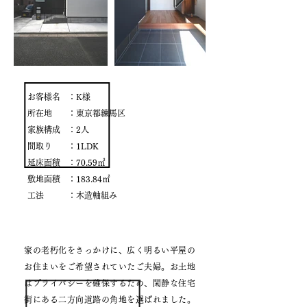
お客様名
：K様
所在地
：東京都練馬区
​家族構成
：2人
間取り
：1LDK
延床面積
：70.59㎡
敷地面積
：183.84㎡
​工法
：木造軸組み
家の老朽化をきっかけに、広く明るい平屋の
お住まいをご希望されていたご夫婦。お土地
はプライバシーを確保するため、閑静な住宅
街にある二方向道路の角地を選ばれました。