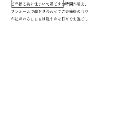
ご年齢と共に住まいで過ごすお時間が増え、
ワンルームで顔を見合わせてご夫婦様の会話
が紡がれるＬＤＫは穏やかな日々をお過ごし
いただけるよう、お庭への横への広がりと勾
配天井による上への広がりを設け、家具の色
合いを内装に近づけて統一感のある空間に。
ＬＤＫと繋がっている書斎は、クロスの色を
替えて意識的に空間を分け、ＬＤＫを一望し
ながらも作業に集中ができるようにしていま
す。光の陰影や吹き込む風の流れなど、一日
ごとや四季の移り変わりを感じることのでき
るお住まいになりました。
#平屋 #夫婦 #1階リビング #〜30坪 #木造軸組工法
#Minimal