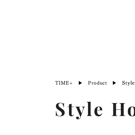
About
Product
TIME+
▶︎
Product
▶︎
Styl
Style H