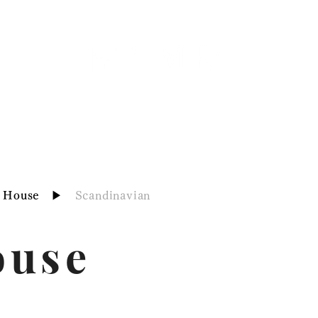
Style House
Works
Topics
e House
▶︎
Scandinavian
ouse