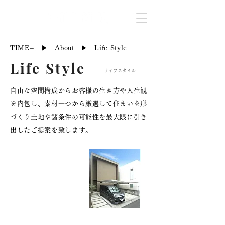
TIME+
▶︎
About
▶︎ Life Style
Life Style
​ライフスタイル
自由な空間構成からお客様の生き方や人生観
を内包し、素材一つから厳選して住まいを形
づくり土地や諸条件の可能性を最大限に引き
出したご提案を致します。
土地+建物
一体提案
TIME+のプレゼンテーションはクラ