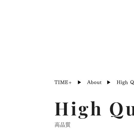
About
Product
TIME+
▶︎
About
▶︎ High Qu
High Qu
高品質