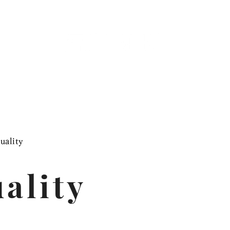
Style House
Works
Topics
ality
ality